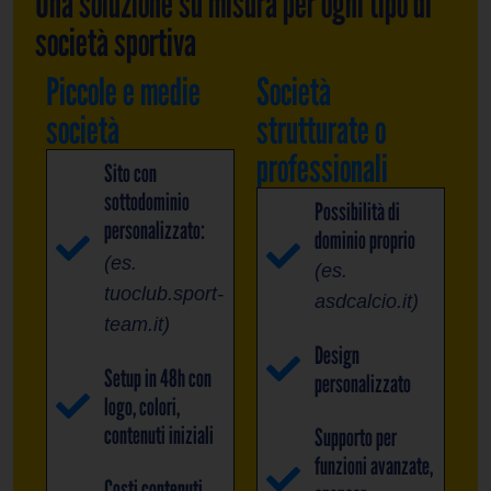
Una soluzione su misura per ogni tipo di
società sportiva
Piccole e medie
Società
società
strutturate o
professionali
Sito con
sottodominio
Possibilità di
personalizzato:
dominio proprio
(es.
(es.
tuoclub.sport-
asdcalcio.it)
team.it)
Design
Setup in 48h con
personalizzato
logo, colori,
contenuti iniziali
Supporto per
funzioni avanzate,
Costi contenuti,