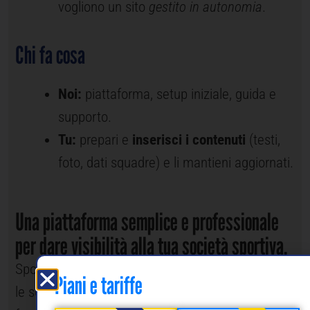
vogliono un sito
gestito in autonomia
.
Chi fa cosa
Noi:
piattaforma, setup iniziale, guida e
supporto.
Tu:
prepari e
inserisci i contenuti
(testi,
foto, dati squadre) e li mantieni aggiornati.
Una piattaforma semplice e professionale
per dare visibilità alla tua società sportiva.
Sport-Team è la soluzione web pensata per tutte
Piani e tariffe
le società sportive che vogliono un sito moderno,