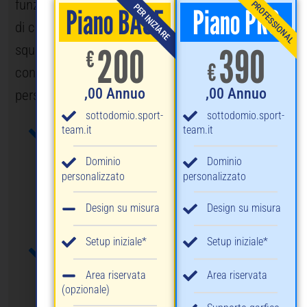
funzionale e facile da aggiornare, senza bisogno
PROFESSIONAL
PER INIZIARE
Piano BASE
Piano PRO
di competenze tecniche. Che tu gestisca una
200
390
squadra di calcio, volley o un’intera polisportiva,
€
€
con Sport-Team puoi avere in pochi giorni un sito
,00 Annuo
,00 Annuo
personalizzato, completo e già online.
sottodomio.sport-
sottodomio.sport-
Scegli il tuo sport
team.it
team.it
Dominio
Dominio
personalizzato
personalizzato
Design su misura
Design su misura
Setup iniziale*
Setup iniziale*
Personalizza
Area riservata
Area riservata
(opzionale)